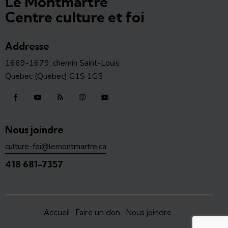
Le Montmartre
Centre culture et foi
Addresse
1669-1679, chemin Saint-Louis
Québec (Québec) G1S 1G5
Nous joindre
culture-foi@lemontmartre.ca
418 681-7357
Accueil
Faire un don
Nous joindre