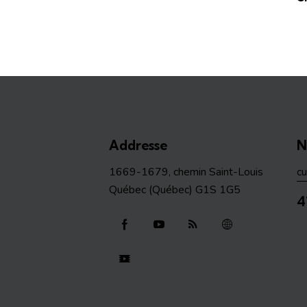
Addresse
N
1669-1679, chemin Saint-Louis
c
Québec (Québec) G1S 1G5
4