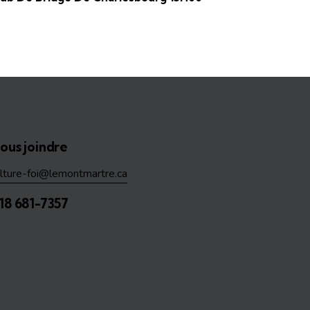
ous joindre
ulture-foi@lemontmartre.ca
18 681-7357