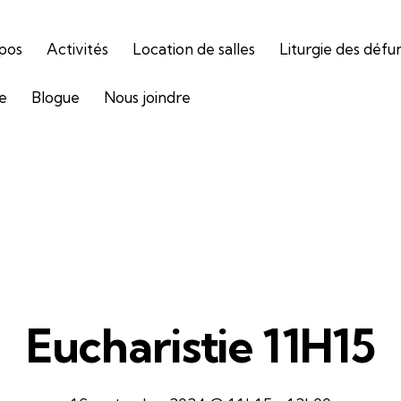
pos
Activités
Location de salles
Liturgie des défu
ie
Blogue
Nous joindre
Eucharistie 11H15