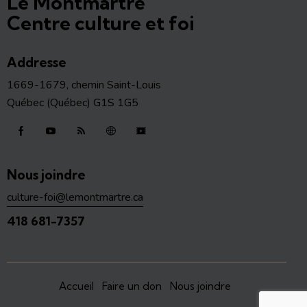
Le Montmartre
Centre culture et foi
Addresse
1669-1679, chemin Saint-Louis
Québec (Québec) G1S 1G5
Nous joindre
culture-foi@lemontmartre.ca
418 681-7357
Accueil
Faire un don
Nous joindre