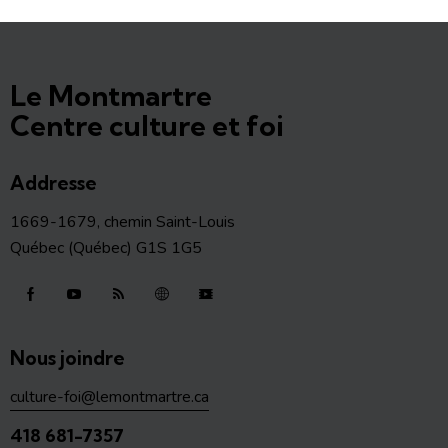
Le Montmartre
Centre culture et foi
Addresse
1669-1679, chemin Saint-Louis
Québec (Québec) G1S 1G5
Nous joindre
culture-foi@lemontmartre.ca
418 681-7357