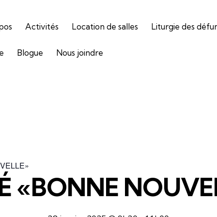
pos
Activités
Location de salles
Liturgie des défu
ie
Blogue
Nous joindre
VELLE»
É «BONNE NOUVE