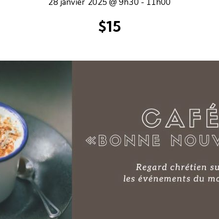
28 janvier 2025 @ 9h30
-
11h00
$15