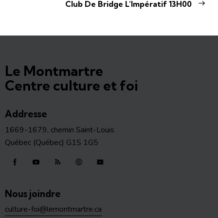
Club De Bridge L’Impératif 13H00
Le Montmartre
Centre culture et foi
Addresse
1669-1679, chemin Saint-Louis
Québec (Québec) G1S 1G5
Nous joindre
culture-foi@lemontmartre.ca