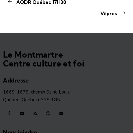
AQDR Québec 17H30
Vêpres
Le Montmartre
Centre culture et foi
Addresse
1669-1679, chemin Saint-Louis
Québec (Québec) G1S 1G5
Nous joindre