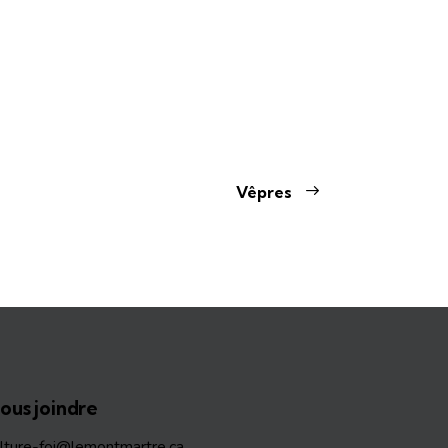
Vêpres
ous joindre
ulture-foi@lemontmartre.ca