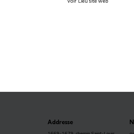
Voir Lieu site web
Addresse
N
1669-1679, chemin Saint-Louis
c