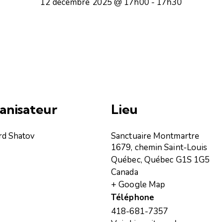
12 décembre 2025 @ 17h00
-
17h30
anisateur
Lieu
rd Shatov
Sanctuaire Montmartre
1679, chemin Saint-Louis
Québec
,
Québec
G1S 1G5
Canada
+ Google Map
Téléphone
418-681-7357