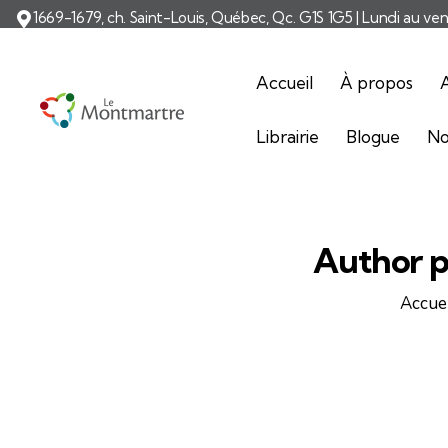
1669-1679, ch. Saint-Louis, Québec, Qc. G1S 1G5 | Lundi au ve
Accueil
À propos
A
Librairie
Blogue
No
Author 
Accuei