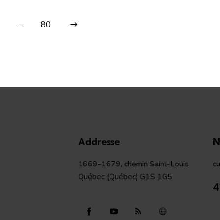
…
>
80
Addresse
N
1669-1679, chemin Saint-Louis
c
Québec (Québec) G1S 1G5
4