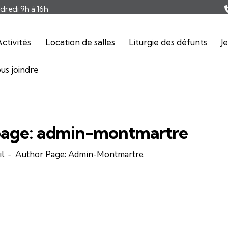
ndredi 9h à 16h
ctivités
Location de salles
Liturgie des défunts
J
us joindre
page: admin-montmartre
l
Author Page: Admin-Montmartre