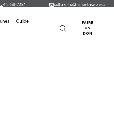
418 681-7357
culture-foi@lemontmartre.ca
eunes
Guilde
FAIRE
UN
DON