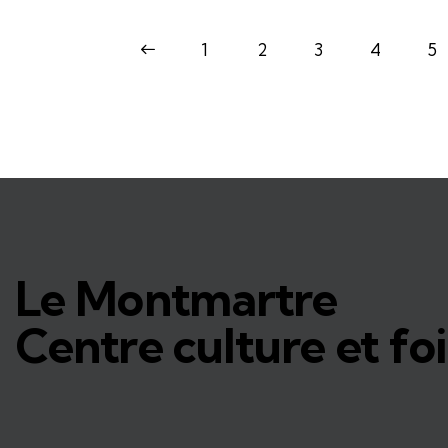
<
1
2
3
4
5
Le Montmartre
Centre culture et foi