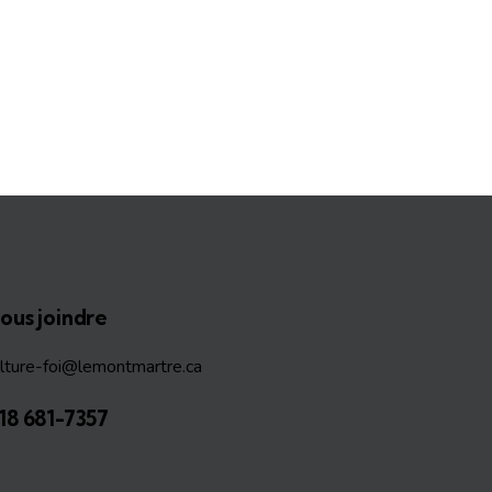
ous joindre
ulture-foi@lemontmartre.ca
18 681-7357