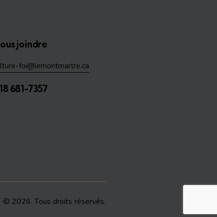
ous joindre
ulture-foi@lemontmartre.ca
18 681-7357
e
© 2026. Tous droits réservés.