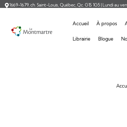
1669-1679, ch. Saint-Louis, Québec, Qc. G1S 1G5 | Lundi au ve
Accueil
À propos
A
Librairie
Blogue
No
Accu