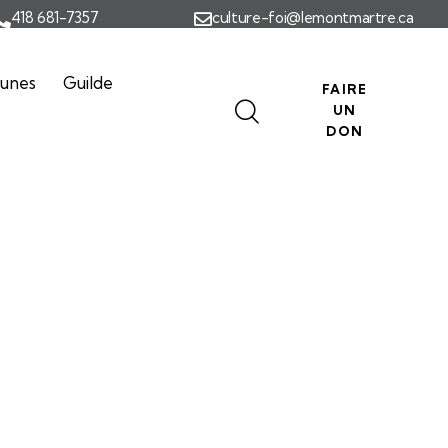
418 681-7357
culture-foi@lemontmartre.ca
eunes
Guilde
FAIRE
UN
DON