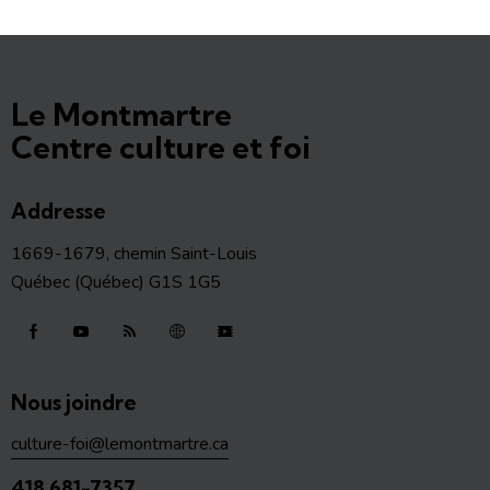
Le Montmartre
Centre culture et foi
Addresse
1669-1679, chemin Saint-Louis
Québec (Québec) G1S 1G5
Nous joindre
culture-foi@lemontmartre.ca
418 681-7357