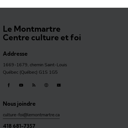
Le Montmartre
Centre culture et foi
Addresse
1669-1679, chemin Saint-Louis
Québec (Québec) G1S 1G5
Nous joindre
culture-foi@lemontmartre.ca
418 681-7357