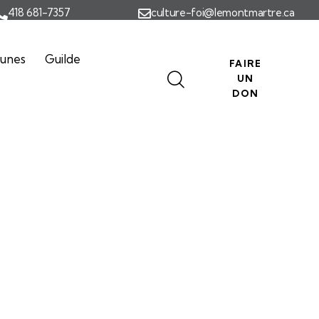
418 681-7357
culture-foi@lemontmartre.ca
eunes
Guilde
FAIRE
UN
DON