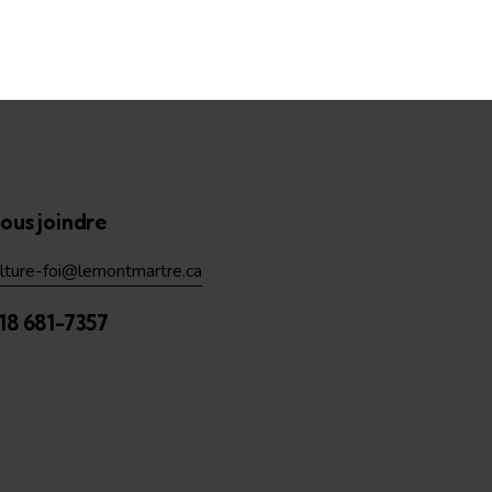
ous joindre
ulture-foi@lemontmartre.ca
18 681-7357