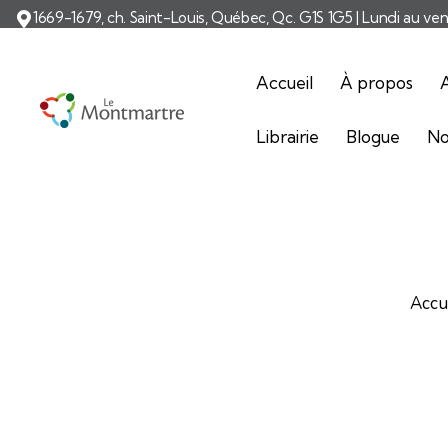
1669-1679, ch. Saint-Louis, Québec, Qc. G1S 1G5 | Lundi au ve
Accueil
À propos
A
Librairie
Blogue
No
Accu