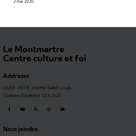
2 mai 2020
Le Montmartre
Centre culture et foi
Addresse
1669-1679, chemin Saint-Louis
Québec (Québec) G1S 1G5
Nous joindre