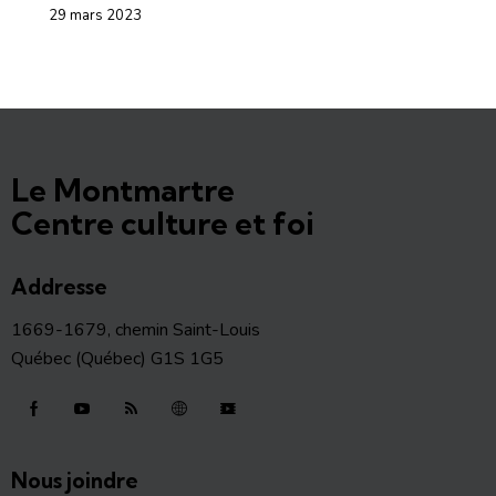
29 mars 2023
Le Montmartre
Centre culture et foi
Addresse
1669-1679, chemin Saint-Louis
Québec (Québec) G1S 1G5
Nous joindre