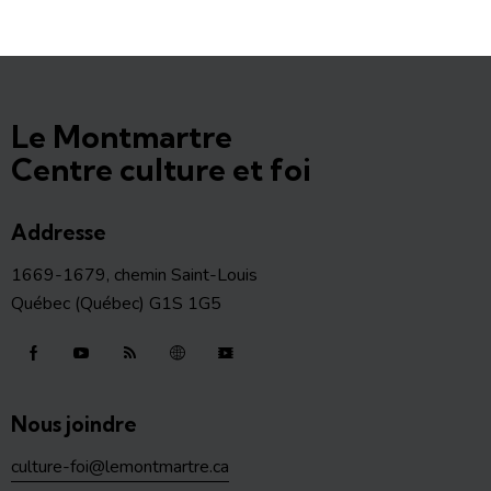
Le Montmartre
Centre culture et foi
Addresse
1669-1679, chemin Saint-Louis
Québec (Québec) G1S 1G5
Nous joindre
culture-foi@lemontmartre.ca