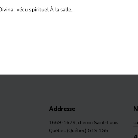
vina : vécu spirituel À la salle…
Addresse
N
1669-1679, chemin Saint-Louis
c
Québec (Québec) G1S 1G5
4