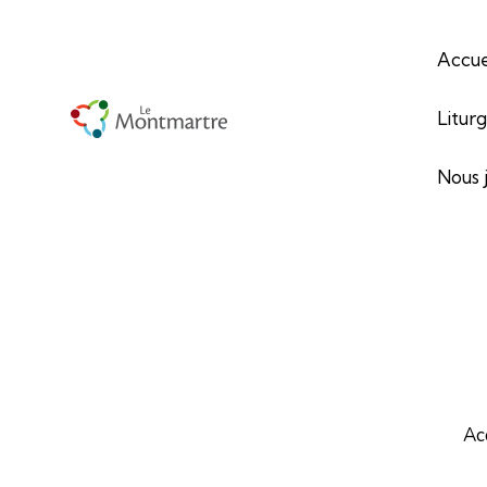
Accue
Litur
Nous 
Ac