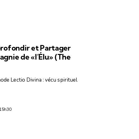
,
ESPACE DE RENCONTRES
ofondir et Partager
agnie de «l’Élu» (The
ode Lectio Divina : vécu spirituel
15h30