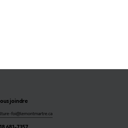
ous joindre
ulture-foi@lemontmartre.ca
18 681-7357