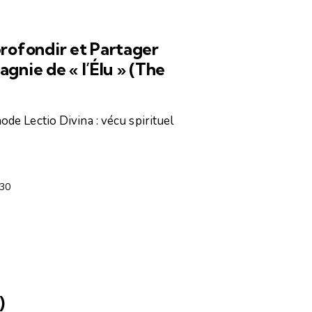
,
ESPACE DE RENCONTRES
ofondir et Partager
gnie de « l’Élu » (The
ode Lectio Divina : vécu spirituel
30
)