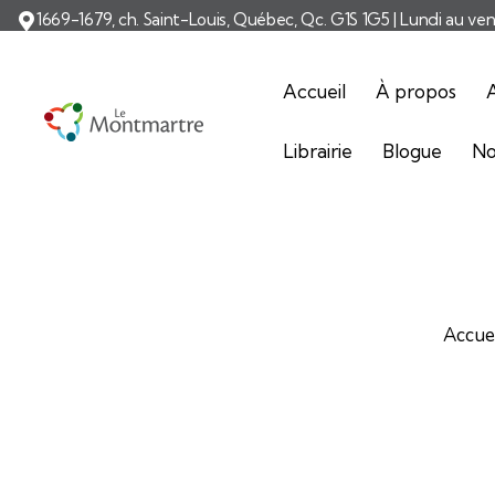
1669-1679, ch. Saint-Louis, Québec, Qc. G1S 1G5 | Lundi au ve
Accueil
À propos
A
Librairie
Blogue
No
Accue