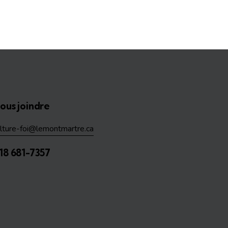
ous joindre
ulture-foi@lemontmartre.ca
18 681-7357