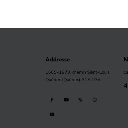
Addresse
N
1669-1679, chemin Saint-Louis
c
Québec (Québec) G1S 1G5
4