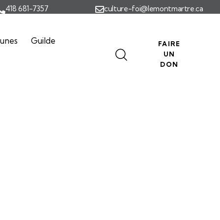
418 681-7357
culture-foi@lemontmartre.ca
eunes
Guilde
FAIRE
UN
DON