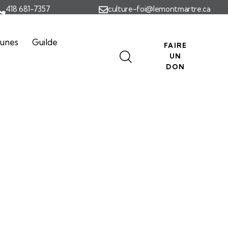
418 681-7357
culture-foi@lemontmartre.ca
eunes
Guilde
FAIRE
UN
DON