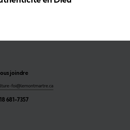
ous joindre
ulture-foi@lemontmartre.ca
18 681-7357