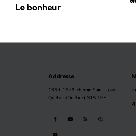
Le bonheur
Addresse
N
1669-1679, chemin Saint-Louis
c
Québec (Québec) G1S 1G5
4