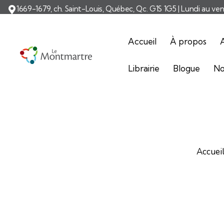
1669-1679, ch. Saint-Louis, Québec, Qc. G1S 1G5 | Lundi au ve
Accueil
À propos
A
Librairie
Blogue
No
Accuei