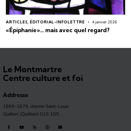
ARTICLES
,
ÉDITORIAL-INFOLETTRE
4 janvier 2026
«Épiphanie»… mais avec quel regard?
Le Montmartre
Centre culture et foi
Addresse
1669-1679, chemin Saint-Louis
Québec (Québec) G1S 1G5