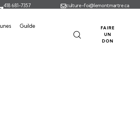
418 681-7357
culture-foi@lemontmartre.ca
eunes
Guilde
FAIRE
UN
DON