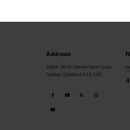
Addresse
N
1669-1679, chemin Saint-Louis
c
Québec (Québec) G1S 1G5
4