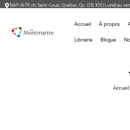
1669-1679, ch. Saint-Louis, Québec, Qc. G1S 1G5 | Lundi au ve
Accueil
À propos
A
Librairie
Blogue
No
Accueil