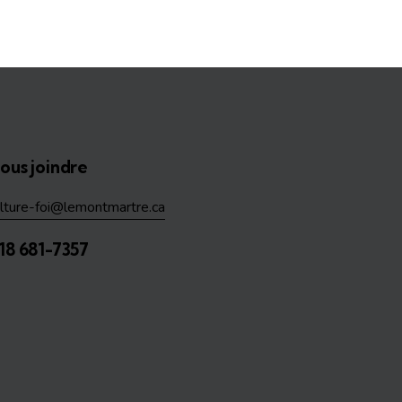
ous joindre
ulture-foi@lemontmartre.ca
18 681-7357