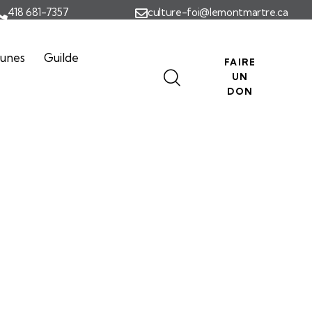
418 681-7357
culture-foi@lemontmartre.ca
eunes
Guilde
FAIRE
UN
DON