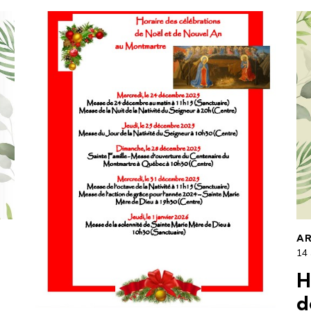
AR
14 
H
d