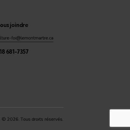
ous joindre
ulture-foi@lemontmartre.ca
18 681-7357
e
© 2026. Tous droits réservés.