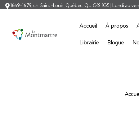
1669-1679, ch. Saint-Louis, Québec, Qc. G1S 1G5 | Lundi au ve
Accueil
À propos
A
Librairie
Blogue
No
Accue