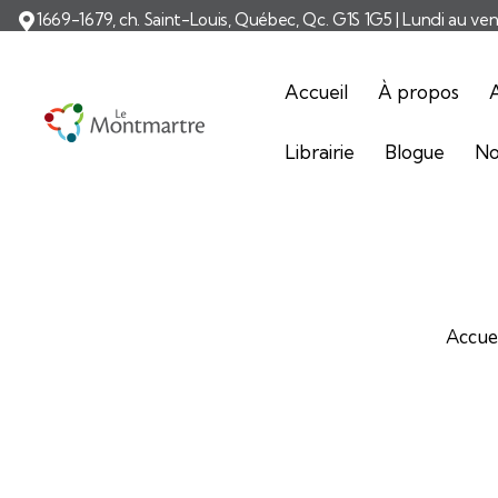
1669-1679, ch. Saint-Louis, Québec, Qc. G1S 1G5 | Lundi au ve
Accueil
À propos
A
Librairie
Blogue
No
Accue