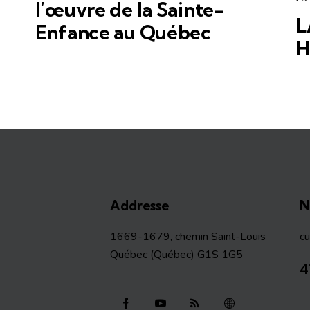
l’œuvre de la Sainte-
L
Enfance au Québec
H
Addresse
N
1669-1679, chemin Saint-Louis
c
Québec (Québec) G1S 1G5
4