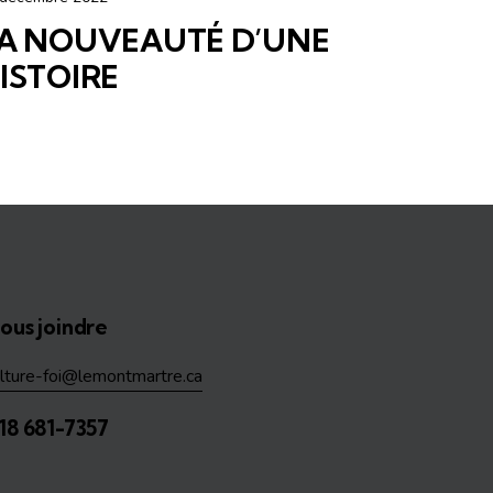
A NOUVEAUTÉ D’UNE
ISTOIRE
ous joindre
ulture-foi@lemontmartre.ca
18 681-7357