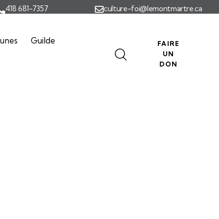
418 681-7357
culture-foi@lemontmartre.ca
eunes
Guilde
FAIRE
UN
DON