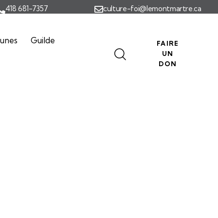
418 681-7357
culture-foi@lemontmartre.ca
eunes
Guilde
FAIRE
UN
DON