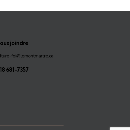
ous joindre
ulture-foi@lemontmartre.ca
18 681-7357