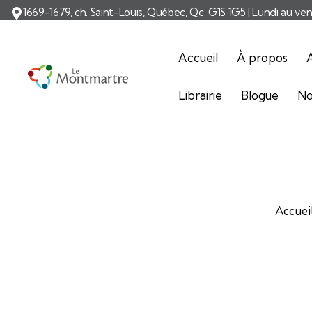
1669-1679, ch. Saint-Louis, Québec, Qc. G1S 1G5 | Lundi au ve
Accueil
À propos
A
Librairie
Blogue
No
Accuei