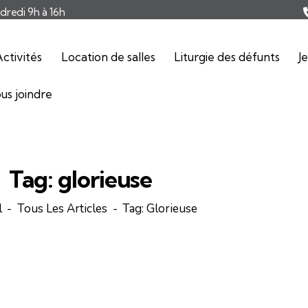
ndredi 9h à 16h
ctivités
Location de salles
Liturgie des défunts
J
us joindre
Tag: glorieuse
l
Tous Les Articles
Tag: Glorieuse