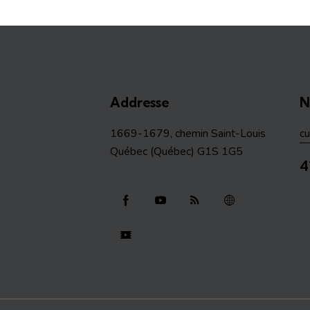
Addresse
N
1669-1679, chemin Saint-Louis
c
Québec (Québec) G1S 1G5
4