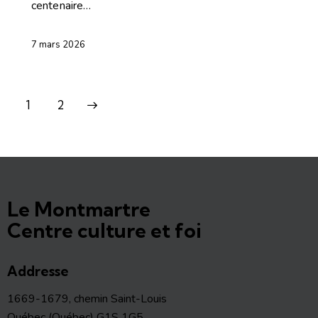
centenaire…
7 mars 2026
>
1
2
Le Montmartre
Centre culture et foi
Addresse
1669-1679, chemin Saint-Louis
Québec (Québec) G1S 1G5