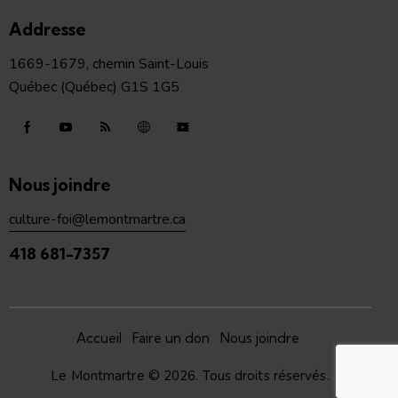
Addresse
1669-1679, chemin Saint-Louis
Québec (Québec) G1S 1G5
Nous joindre
culture-foi@lemontmartre.ca
418 681-7357
Accueil
Faire un don
Nous joindre
Le Montmartre
© 2026. Tous droits réservés.