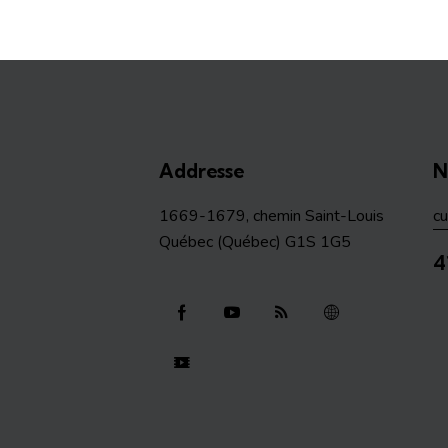
Addresse
N
1669-1679, chemin Saint-Louis
c
Québec (Québec) G1S 1G5
4