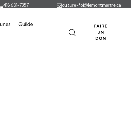
418 681-7357
culture-foi@lemontmartre.ca
eunes
Guilde
FAIRE
UN
DON