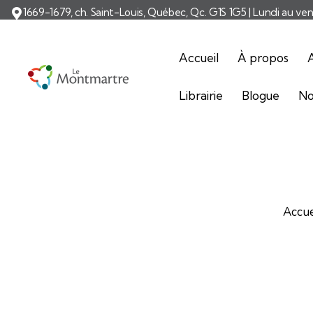
1669-1679, ch. Saint-Louis, Québec, Qc. G1S 1G5 | Lundi au ve
Accueil
À propos
A
Librairie
Blogue
No
Accue