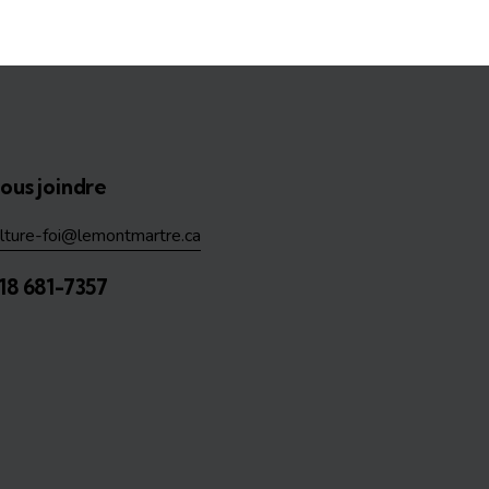
ous joindre
ulture-foi@lemontmartre.ca
18 681-7357