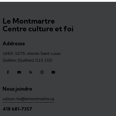
Le Montmartre
Centre culture et foi
Addresse
1669-1679, chemin Saint-Louis
Québec (Québec) G1S 1G5
Nous joindre
culture-foi@lemontmartre.ca
418 681-7357