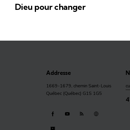
Dieu pour changer
Addresse
N
1669-1679, chemin Saint-Louis
c
Québec (Québec) G1S 1G5
4