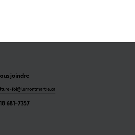
ous joindre
ulture-foi@lemontmartre.ca
18 681-7357