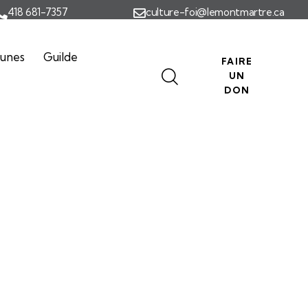
418 681-7357
culture-foi@lemontmartre.ca
eunes
Guilde
FAIRE
UN
DON