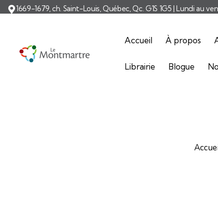
1669-1679, ch. Saint-Louis, Québec, Qc. G1S 1G5 | Lundi au ve
Accueil
À propos
A
Librairie
Blogue
No
Accuei