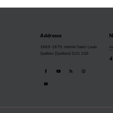
Addresse
N
1669-1679, chemin Saint-Louis
c
Québec (Québec) G1S 1G5
4