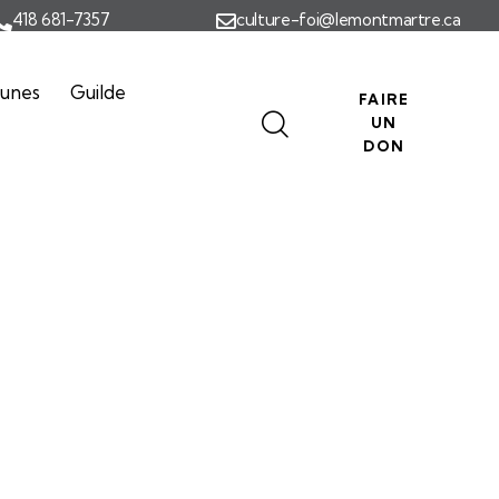
418 681-7357
culture-foi@lemontmartre.ca
eunes
Guilde
FAIRE
UN
DON