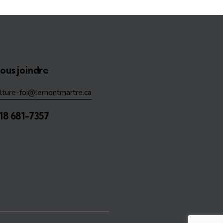
ous joindre
ulture-foi@lemontmartre.ca
18 681-7357