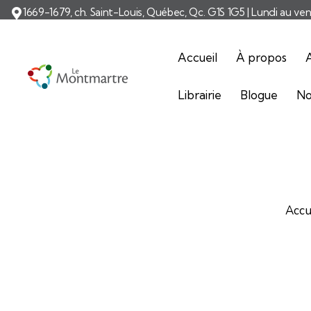
1669-1679, ch. Saint-Louis, Québec, Qc. G1S 1G5 | Lundi au ve
Accueil
À propos
A
Librairie
Blogue
No
Accu