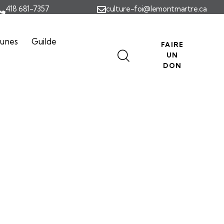
418 681-7357
culture-foi@lemontmartre.ca
eunes
Guilde
FAIRE
UN
DON