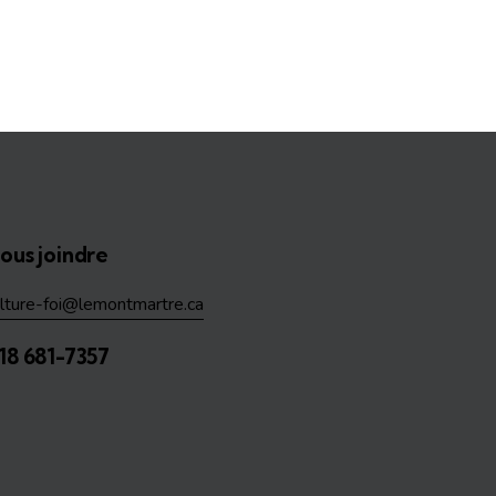
ous joindre
ulture-foi@lemontmartre.ca
18 681-7357