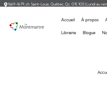
1669-1679, ch. Saint-Louis, Québec, Qc. G1S 1G5 | Lundi au ve
Accueil
À propos
A
Librairie
Blogue
No
Accu