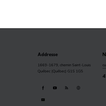
Addresse
N
1669-1679, chemin Saint-Louis
c
Québec (Québec) G1S 1G5
4