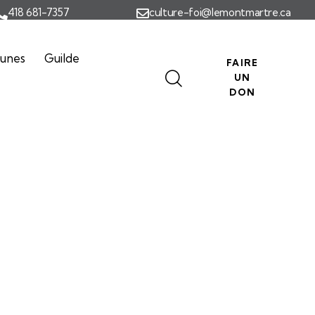
418 681-7357
culture-foi@lemontmartre.ca
eunes
Guilde
FAIRE
UN
DON