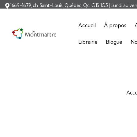
1669-1679, ch. Saint-Louis, Québec, Qc. G1S 1G5 | Lundi au ve
Accueil
À propos
A
Librairie
Blogue
No
Accu