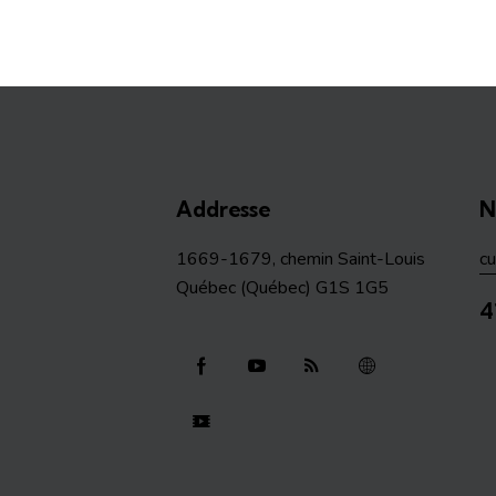
Addresse
N
1669-1679, chemin Saint-Louis
c
Québec (Québec) G1S 1G5
4