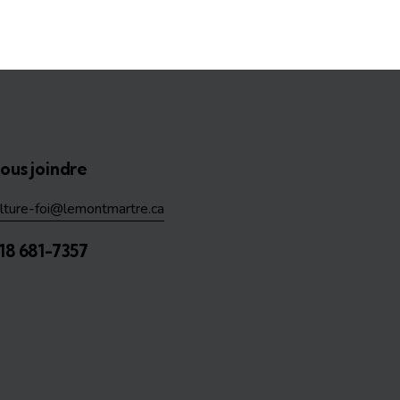
ous joindre
ulture-foi@lemontmartre.ca
18 681-7357