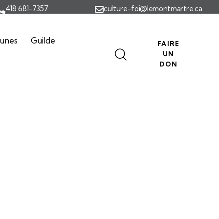
418 681-7357
culture-foi@lemontmartre.ca
eunes
Guilde
FAIRE
UN
DON