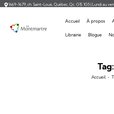
1669-1679, ch. Saint-Louis, Québec, Qc. G1S 1G5 | Lundi au ve
Accueil
À propos
A
Librairie
Blogue
No
Tag
Accueil
T