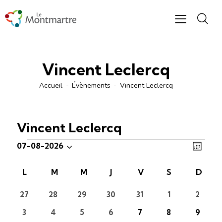
Vincent Leclercq
Accueil
Évènements
Vincent Leclercq
Vincent Leclercq
N
N
07-08-2026
M
S
a
a
o
é
v
v
C
L
M
M
J
V
S
D
i
l
i
i
s
a
e
g
0
0
0
0
0
0
0
27
28
29
30
31
1
2
g
l
évènements
évènements
évènements
évènements
évènements
évènements
évène
c
a
a
e
0
0
0
0
0
0
0
3
4
5
6
7
8
9
t
t
évènements
évènements
évènements
évènements
évènements
évènements
évène