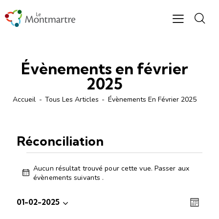
Évènements en février
2025
Accueil
Tous Les Articles
Évènements En Février 2025
Réconciliation
Aucun résultat trouvé pour cette vue. Passer aux
N
évènements suivants
.
o
t
N
N
01-02-2025
i
M
S
a
a
c
o