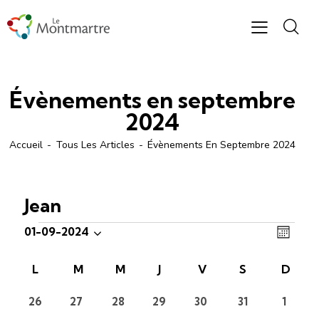
Évènements en septembre
2024
Accueil
Tous Les Articles
Évènements En Septembre 2024
Jean
N
N
01-09-2024
M
S
a
a
o
é
v
v
C
L
M
M
J
V
S
D
i
l
i
i
s
a
e
g
0
0
0
0
0
0
0
26
27
28
29
30
31
1
g
l
évènements
évènements
évènements
évènements
évènements
évènements
évène
c
a