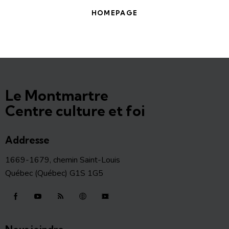
HOMEPAGE
Le Montmartre
Centre culture et foi
Addresse
1669-1679, chemin Saint-Louis
Québec (Québec) G1S 1G5