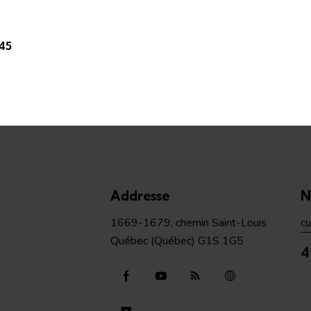
45
Addresse
N
1669-1679, chemin Saint-Louis
c
Québec (Québec) G1S 1G5
4