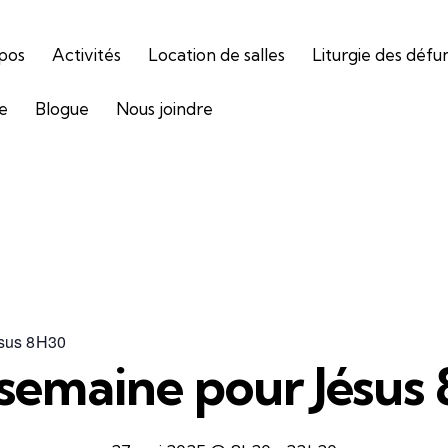
pos
Activités
Location de salles
Liturgie des défu
ie
Blogue
Nous joindre
sus 8H30
semaine pour Jésus