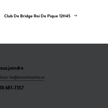
Club De Bridge Roi De Pique 12H45
ous joindre
ulture-foi@lemontmartre.ca
18 681-7357