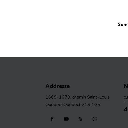
Somm
Addresse
N
1669-1679, chemin Saint-Louis
c
Québec (Québec) G1S 1G5
4