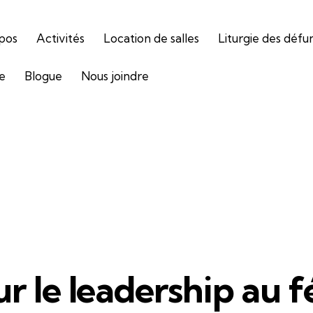
pos
Activités
Location de salles
Liturgie des défu
ie
Blogue
Nous joindre
 le leadership au 