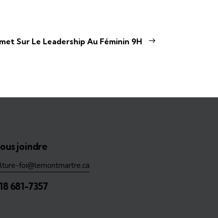
et Sur Le Leadership Au Féminin 9H
ous joindre
ulture-foi@lemontmartre.ca
18 681-7357