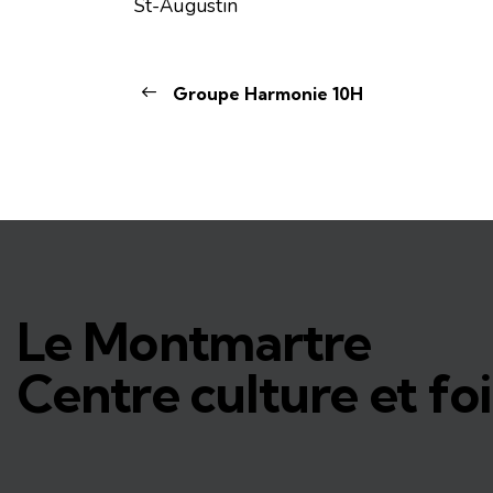
St-Augustin
Groupe Harmonie 10H
Le Montmartre
Centre culture et foi