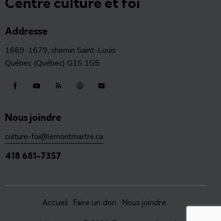
Centre culture et foi
Addresse
1669-1679, chemin Saint-Louis
Québec (Québec) G1S 1G5
Nous joindre
culture-foi@lemontmartre.ca
418 681-7357
Accueil
Faire un don
Nous joindre