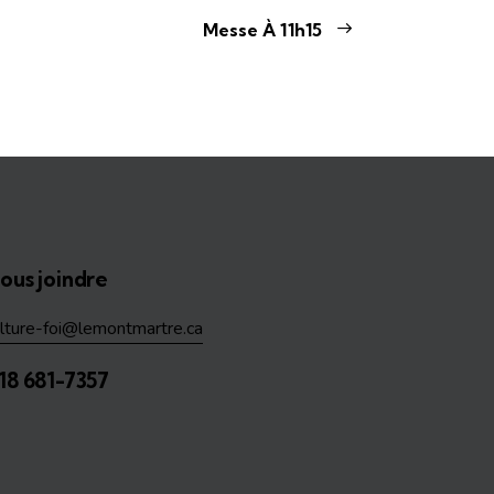
Messe À 11h15
ous joindre
ulture-foi@lemontmartre.ca
18 681-7357