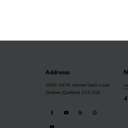
Addresse
N
1669-1679, chemin Saint-Louis
c
Québec (Québec) G1S 1G5
4