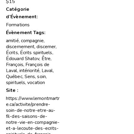
$15
Catégorie
d’Évènement:
Formations
Évènement Tags:
amitié
,
compagnie
,
discernement
,
discerner
,
Écrits
,
Écrits spirituels
,
Édouard Shatov
,
Être
,
François
,
François de
Laval
,
intériorité
,
Laval
,
Québec
,
Sens
,
soin
,
spirituels
,
vocation
Site :
https://www.lemontmartr
e.ca/activite/prendre-
soin-de-notre-etre-au-
fil-des-saisons-de-
notre-vie-en-compagnie-
et-a-lecoute-des-ecrits-