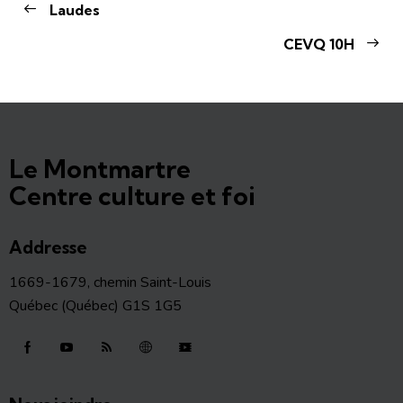
Laudes
CEVQ 10H
Le Montmartre
Centre culture et foi
Addresse
1669-1679, chemin Saint-Louis
Québec (Québec) G1S 1G5