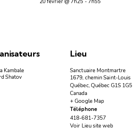
20 février @ 7h25
-
7h55
anisateurs
Lieu
a Kambale
Sanctuaire Montmartre
rd Shatov
1679, chemin Saint-Louis
Québec
,
Québec
G1S 1G5
Canada
+ Google Map
Téléphone
418-681-7357
Voir Lieu site web