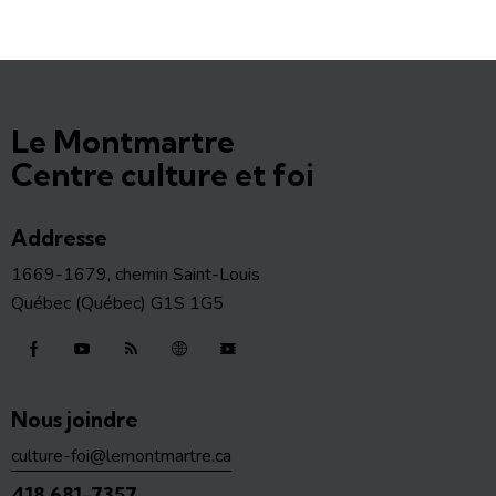
Le Montmartre
Centre culture et foi
Addresse
1669-1679, chemin Saint-Louis
Québec (Québec) G1S 1G5
Nous joindre
culture-foi@lemontmartre.ca
418 681-7357