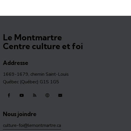
Le Montmartre
Centre culture et foi
Addresse
1669-1679, chemin Saint-Louis
Québec (Québec) G1S 1G5
Nous joindre
culture-foi@lemontmartre.ca