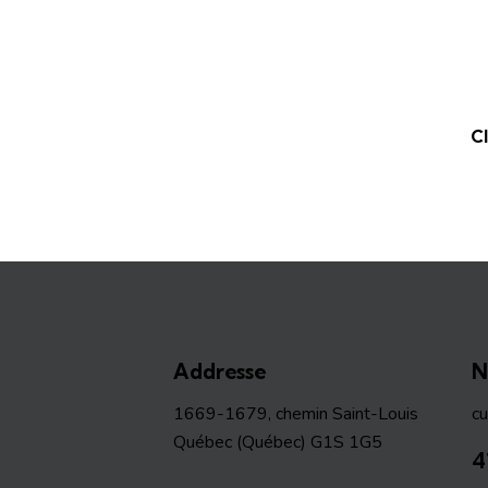
C
Addresse
N
1669-1679, chemin Saint-Louis
c
Québec (Québec) G1S 1G5
4