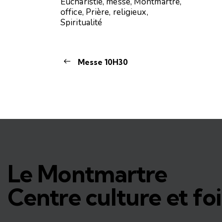
Eucharistie
,
messe
,
Montmartre
,
office
,
Prière
,
religieux
,
Spiritualité
Messe 10H30
Le Montmartre
Centre culture et foi