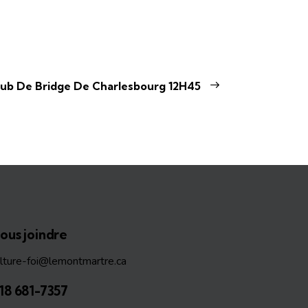
lub De Bridge De Charlesbourg 12H45
ous joindre
ulture-foi@lemontmartre.ca
18 681-7357