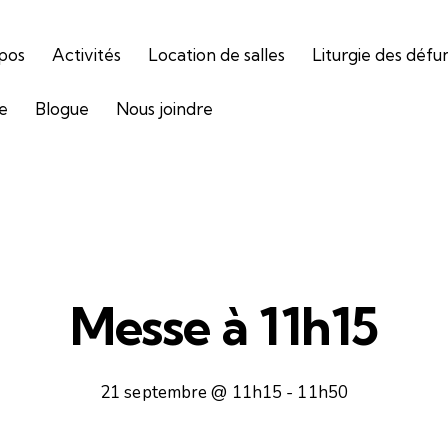
pos
Activités
Location de salles
Liturgie des défu
ie
Blogue
Nous joindre
Messe à 11h15
21 septembre @ 11h15
-
11h50