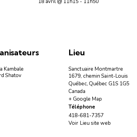
18 avril @ 11h15
-
11h50
anisateurs
Lieu
a Kambale
Sanctuaire Montmartre
rd Shatov
1679, chemin Saint-Louis
Québec
,
Québec
G1S 1G5
Canada
+ Google Map
Téléphone
418-681-7357
Voir Lieu site web