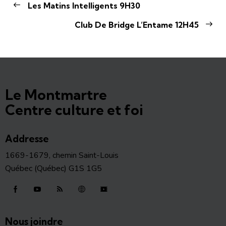
Les Matins Intelligents 9H30
Club De Bridge L’Entame 12H45
Le Montmartre
Centre culture et foi
Addresse
1669-1679, chemin Saint-Louis
Québec (Québec) G1S 1G5
Nous joindre