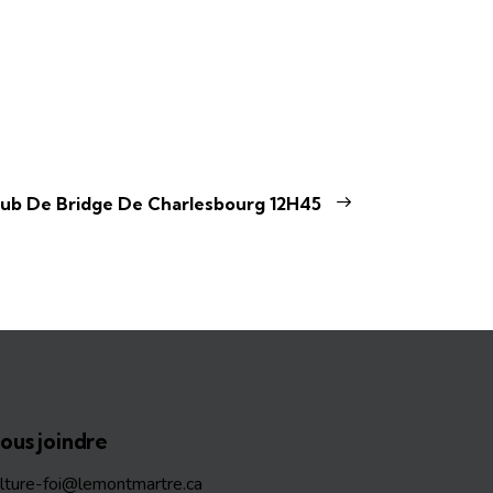
lub De Bridge De Charlesbourg 12H45
ous joindre
ulture-foi@lemontmartre.ca