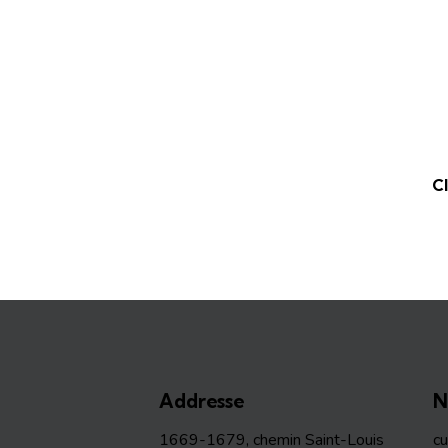
C
Addresse
N
1669-1679, chemin Saint-Louis
c