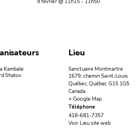
9 février @ 11h15
-
11h50
anisateurs
Lieu
a Kambale
Sanctuaire Montmartre
rd Shatov
1679, chemin Saint-Louis
Québec
,
Québec
G1S 1G5
Canada
+ Google Map
Téléphone
418-681-7357
Voir Lieu site web